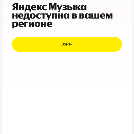
Яндекс Музыка
недоступна в вашем
регионе
Войти