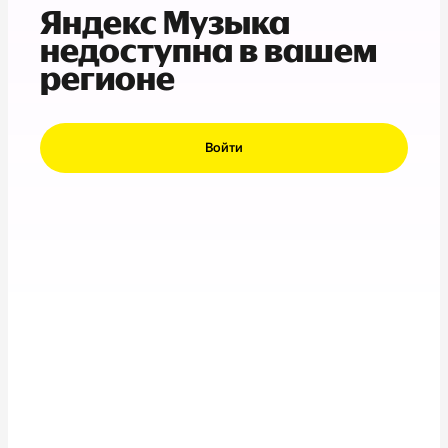
Яндекс Музыка
недоступна в вашем
регионе
Войти