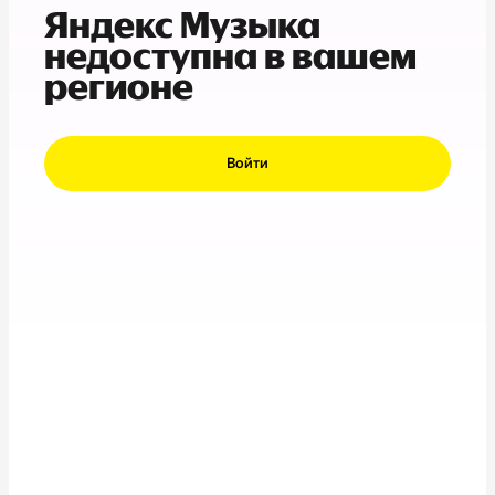
Яндекс Музыка
недоступна в вашем
регионе
Войти