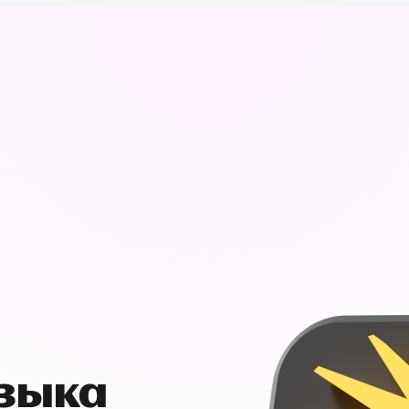
узыка