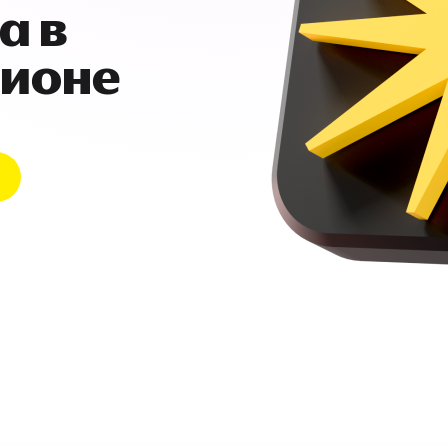
а в
гионе