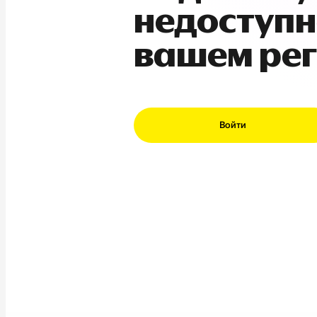
недоступн
вашем ре
Войти