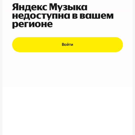
Яндекс Музыка
недоступна в вашем
регионе
Войти