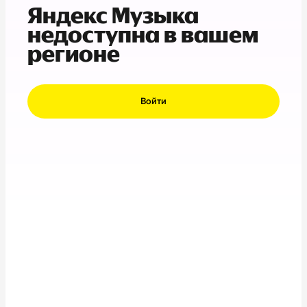
Яндекс Музыка
недоступна в вашем
регионе
Войти