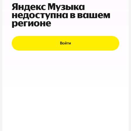
Яндекс Музыка
недоступна в вашем
регионе
Войти