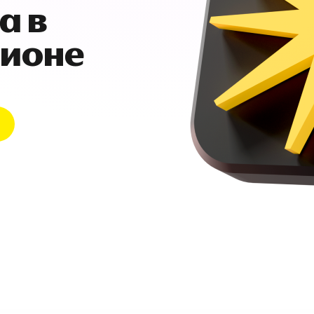
а в
гионе