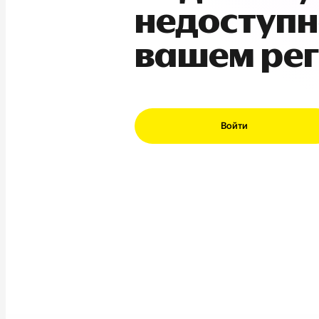
недоступн
вашем ре
Войти