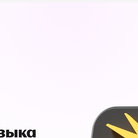
узыка