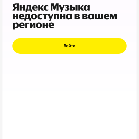
Яндекс Музыка
недоступна в вашем
регионе
Войти