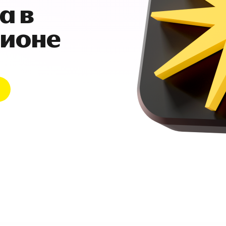
а в
гионе