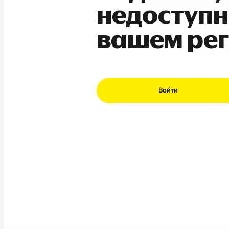
недоступн
вашем ре
Войти