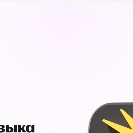
узыка