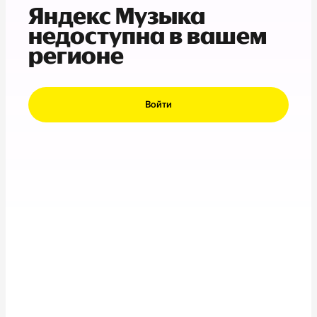
Яндекс Музыка
недоступна в вашем
регионе
Войти