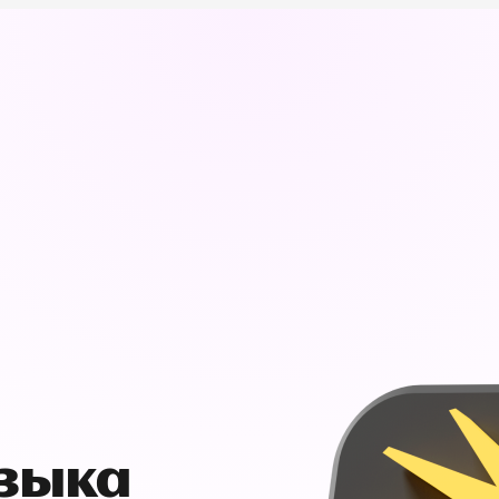
узыка