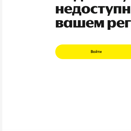
недоступн
вашем ре
Войти