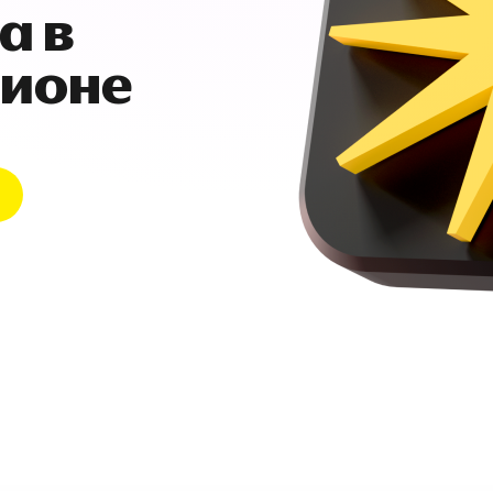
а в
гионе