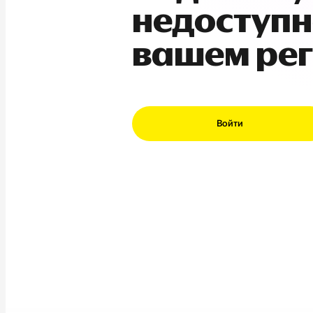
недоступн
вашем ре
Войти