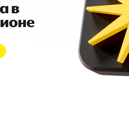
а в
гионе