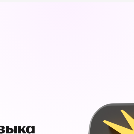
узыка