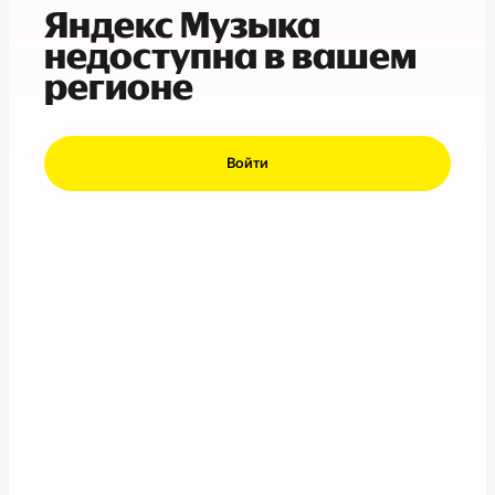
Яндекс Музыка
недоступна в вашем
регионе
Войти