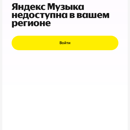
Яндекс Музыка
недоступна в вашем
регионе
Войти