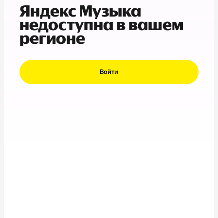
Яндекс Музыка
недоступна в вашем
регионе
Войти