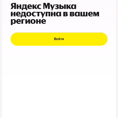
Яндекс Музыка
недоступна в вашем
регионе
Войти