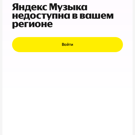
Яндекс Музыка
недоступна в вашем
регионе
Войти