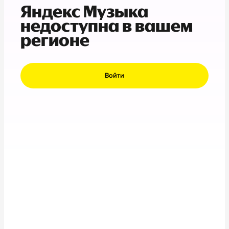
Яндекс Музыка
недоступна в вашем
регионе
Войти