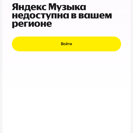
Яндекс Музыка
недоступна в вашем
регионе
Войти