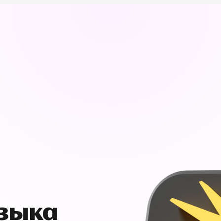
узыка