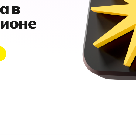
а в
гионе