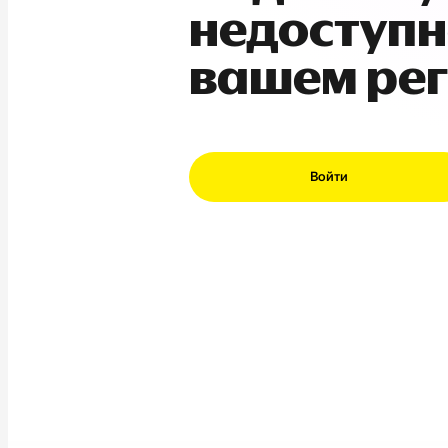
недоступн
вашем ре
Войти