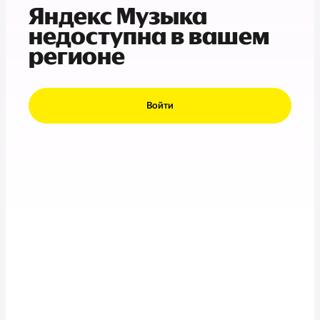
Яндекс Музыка
недоступна в вашем
регионе
Войти