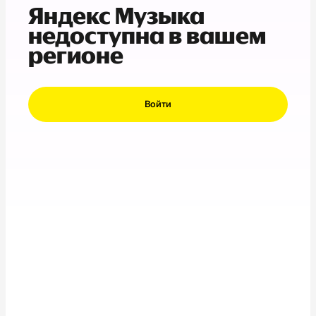
Яндекс Музыка
недоступна в вашем
регионе
Войти