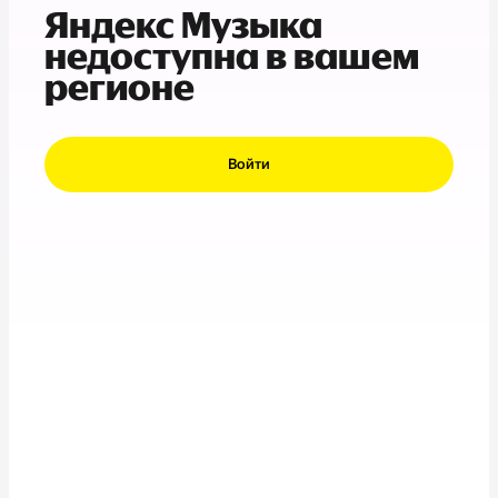
Яндекс Музыка
недоступна в вашем
регионе
Войти