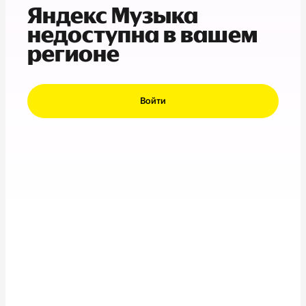
Яндекс Музыка
недоступна в вашем
регионе
Войти