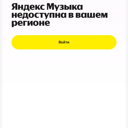
Яндекс Музыка
недоступна в вашем
регионе
Войти