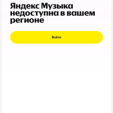
Яндекс Музыка
недоступна в вашем
регионе
Войти