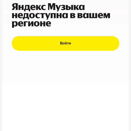
Яндекс Музыка
недоступна в вашем
регионе
Войти