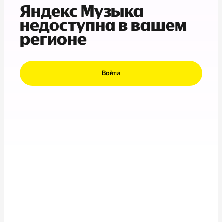
Яндекс Музыка
недоступна в вашем
регионе
Войти