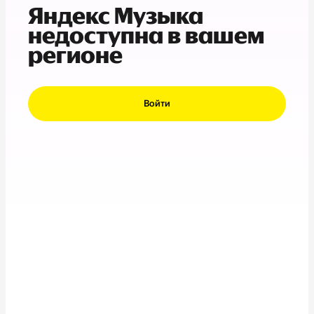
Яндекс Музыка
недоступна в вашем
регионе
Войти