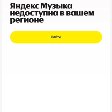
Яндекс Музыка
недоступна в вашем
регионе
Войти