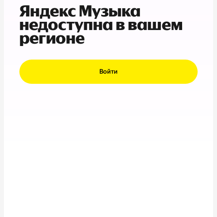
Яндекс Музыка
недоступна в вашем
регионе
Войти