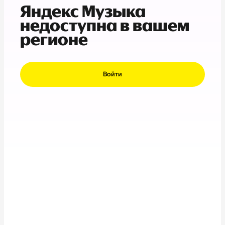
Яндекс Музыка
недоступна в вашем
регионе
Войти