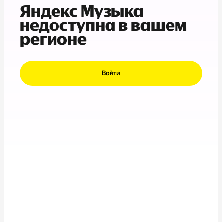
Яндекс Музыка
недоступна в вашем
регионе
Войти