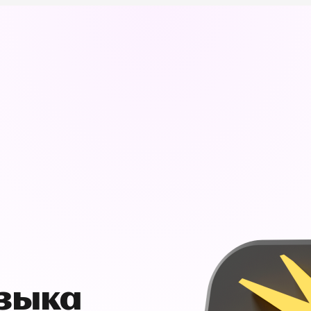
узыка