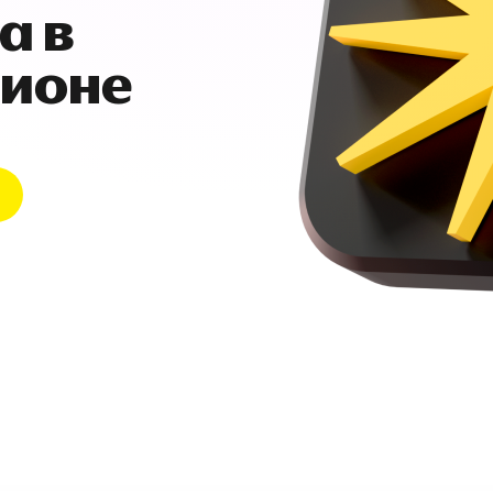
а в
гионе