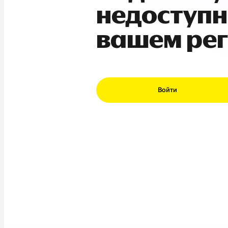
недоступн
вашем ре
Войти