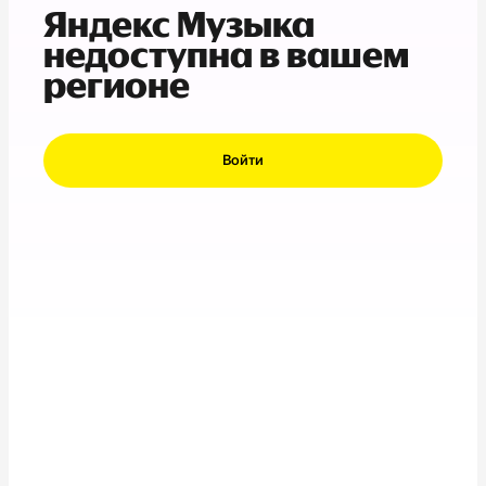
Яндекс Музыка
недоступна в вашем
регионе
Войти