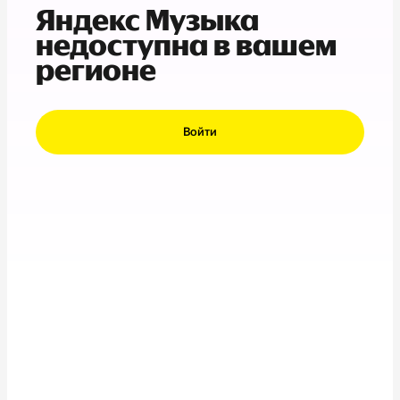
Яндекс Музыка
недоступна в вашем
регионе
Войти