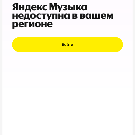
Яндекс Музыка
недоступна в вашем
регионе
Войти