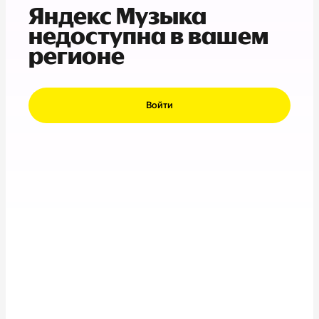
Яндекс Музыка
недоступна в вашем
регионе
Войти