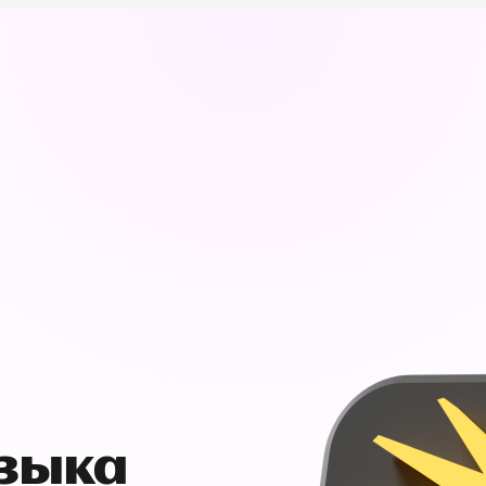
узыка