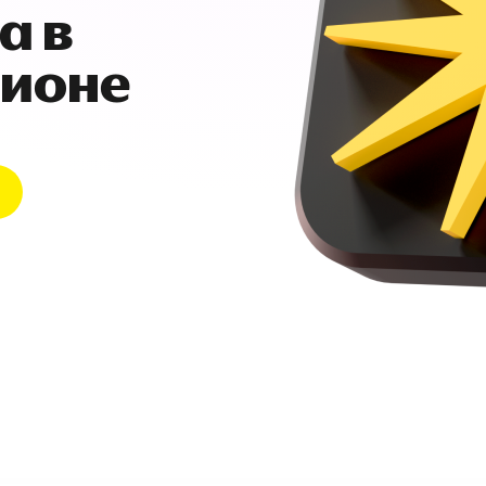
а в
гионе