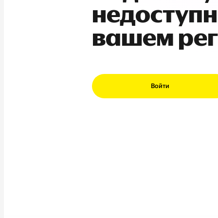
недоступн
вашем ре
Войти