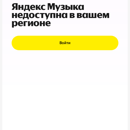
Яндекс Музыка
недоступна в вашем
регионе
Войти