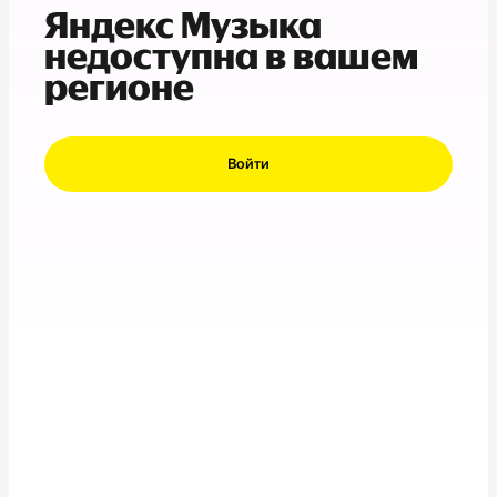
Яндекс Музыка
недоступна в вашем
регионе
Войти