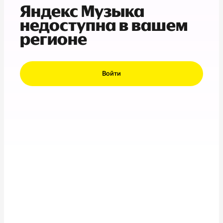
Яндекс Музыка
недоступна в вашем
регионе
Войти