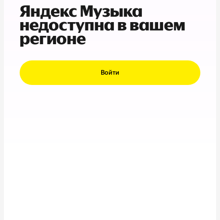
Яндекс Музыка
недоступна в вашем
регионе
Войти