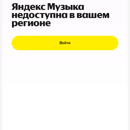
Яндекс Музыка
недоступна в вашем
регионе
Войти