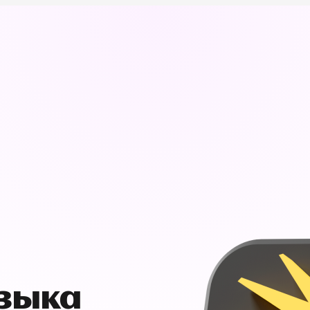
узыка