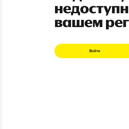
недоступн
вашем ре
Войти