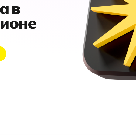
а в
гионе