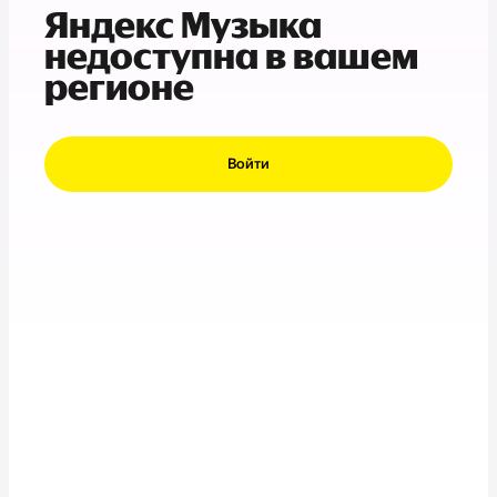
Яндекс Музыка
недоступна в вашем
регионе
Войти