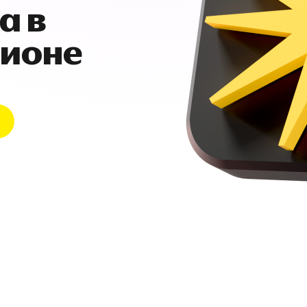
а в
гионе