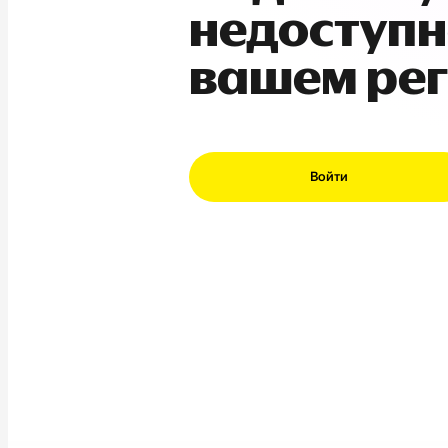
недоступн
вашем ре
Войти