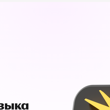
узыка