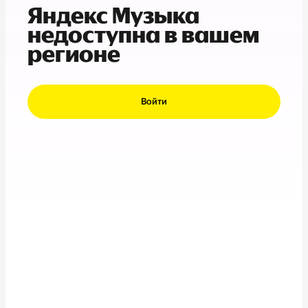
Яндекс Музыка
недоступна в вашем
регионе
Войти