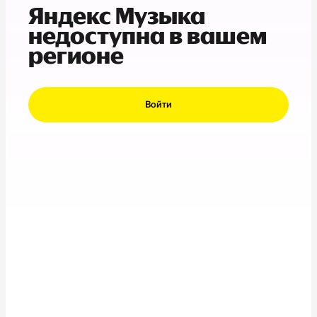
Яндекс Музыка
недоступна в вашем
регионе
Войти